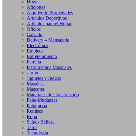
Hogar
Aficiones
Alquiler de Propiedades
Artículos Deportivos
Artículos para el Hogar
Oficios
Calzado
Delivery – Mensajeria
Electrónica
Empleos
Entretenimiento
Familia
Instrumentos Musicales
Jardín
Juguetes y Juegos
Masajista
Mascotas
Materiales de Construcción
Felte-Mudanzas
Peluquería
Remises
Ropa
Salud- Belleza
Tarot
Tecnología