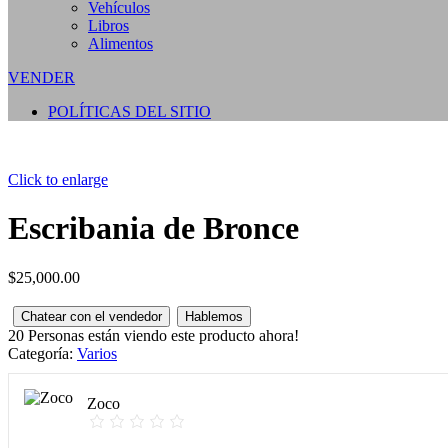
Vehículos
Libros
Alimentos
VENDER
POLÍTICAS DEL SITIO
Click to enlarge
Escribania de Bronce
$
25,000.00
Chatear con el vendedor
Hablemos
20
Personas están viendo este producto ahora!
Categoría:
Varios
Zoco