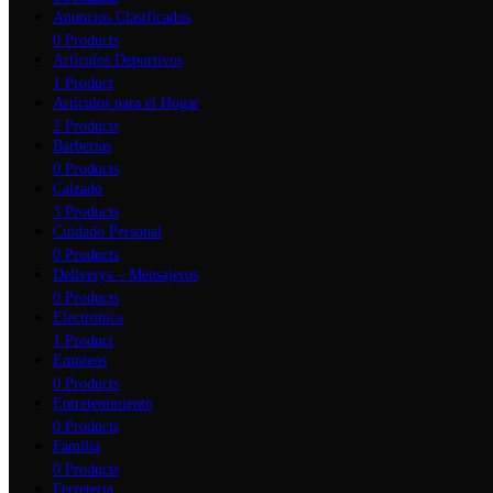
Anuncios Clasificados
0 Products
Artículos Deportivos
1 Product
Artículos para el Hogar
2 Products
Barberías
0 Products
Calzado
3 Products
Cuidado Personal
0 Products
Deliverys – Mensajeros
0 Products
Electrónica
1 Product
Empleos
0 Products
Entretenimiento
0 Products
Familia
0 Products
Ferretería