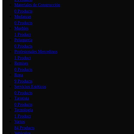
Materiales de Construcción
0 Products
Mudanzas
0 Products
Muebles
1 Product
Peluquería
0 Products
Profesionales Mercedinos
1 Product
Remises
0 Products
Ropa
9 Products
Servicios Estéticos
0 Products
Tarotista
0 Products
Tecnología
1 Product
Varios
84 Products
Vehículos