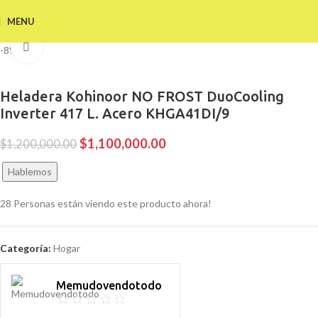
MENU
Click to enlarge
-8%
Heladera Kohinoor NO FROST DuoCooling
Inverter 417 L. Acero KHGA41DI/9
$
1,100,000.00
$
1,200,000.00
Hablemos
28
Personas están viendo este producto ahora!
Categoría:
Hogar
Memudovendotodo